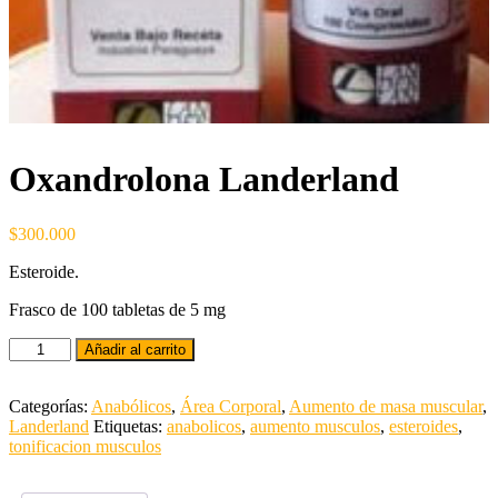
Oxandrolona Landerland
$
300.000
Esteroide.
Frasco de 100 tabletas de 5 mg
Añadir al carrito
Categorías:
Anabólicos
,
Área Corporal
,
Aumento de masa muscular
,
Landerland
Etiquetas:
anabolicos
,
aumento musculos
,
esteroides
,
tonificacion musculos