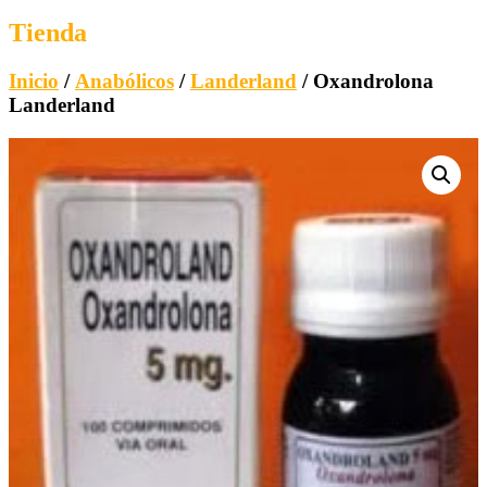
Tienda
Inicio
/
Anabólicos
/
Landerland
/ Oxandrolona
Landerland