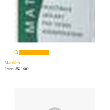
Añadir al carrito
Matridex
Precio:
$
520.000