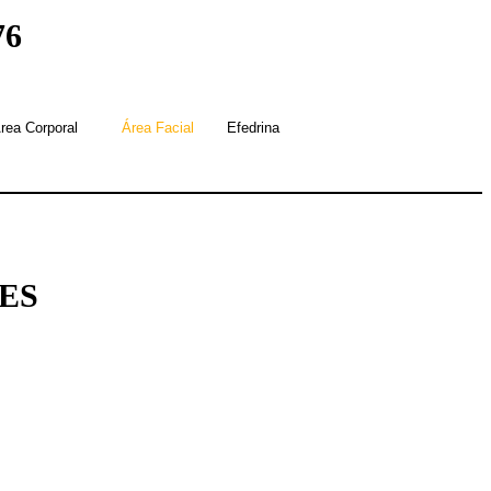
76
rea Corporal
Área Facial
Efedrina
LES