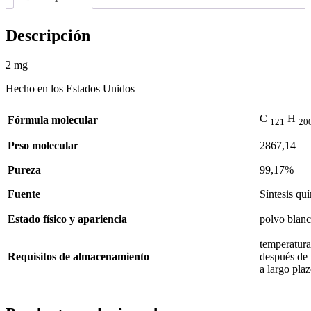
Descripción
2 mg
Hecho en los Estados Unidos
C
H
Fórmula molecular
121
20
Peso molecular
2867,14
Pureza
99,17%
Fuente
Síntesis qu
Estado físico y apariencia
polvo blan
temperatura
Requisitos de almacenamiento
después de 
a largo pla