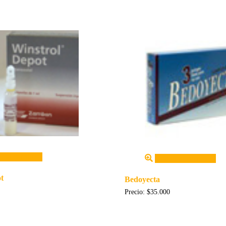
 al carrito
Añadir al carrito
t
Bedoyecta
Precio:
$
35.000