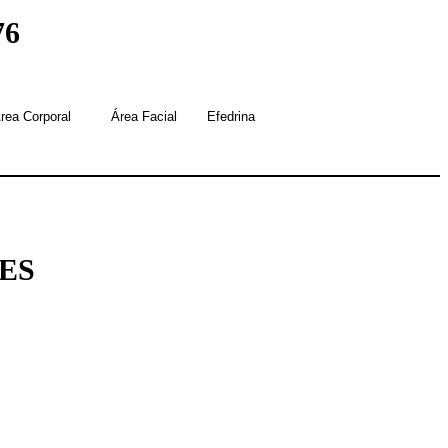
76
rea Corporal
Área Facial
Efedrina
LES