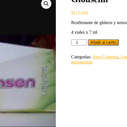
$
115.000
Reafirmante de glúteos y senos
4 viales x 7 ml
Añadir al carrito
Categorías:
Área Corporal
,
Aum
mesoterapia