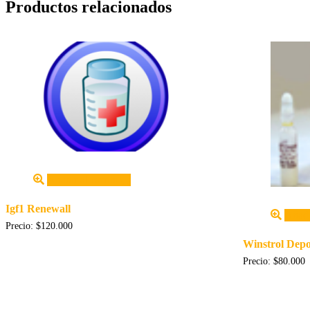
Productos relacionados
Añadir al carrito
Igf1 Renewall
Añadir
Precio:
$
120.000
Winstrol Depo
Precio:
$
80.000