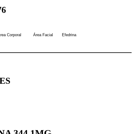
76
rea Corporal
Área Facial
Efedrina
LES
NA 344 1MG