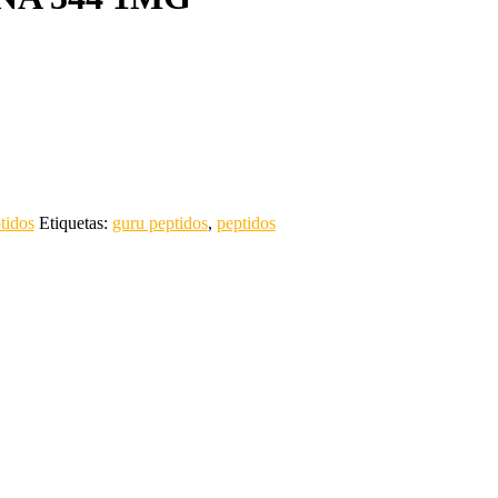
tidos
Etiquetas:
guru peptidos
,
peptidos