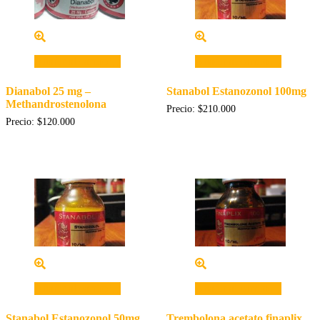
Añadir al carrito
Añadir al carrito
Dianabol 25 mg –
Stanabol Estanozonol 100mg
Methandrostenolona
Precio:
$
210.000
Precio:
$
120.000
Añadir al carrito
Añadir al carrito
Stanabol Estanozonol 50mg
Trembolona acetato finaplix