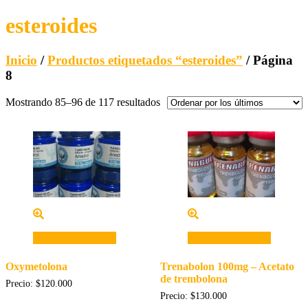
esteroides
Inicio
/
Productos etiquetados “esteroides”
/ Página
8
Mostrando 85–96 de 117 resultados
Añadir al carrito
Añadir al carrito
Oxymetolona
Trenabolon 100mg – Acetato
de trembolona
Precio:
$
120.000
Precio:
$
130.000